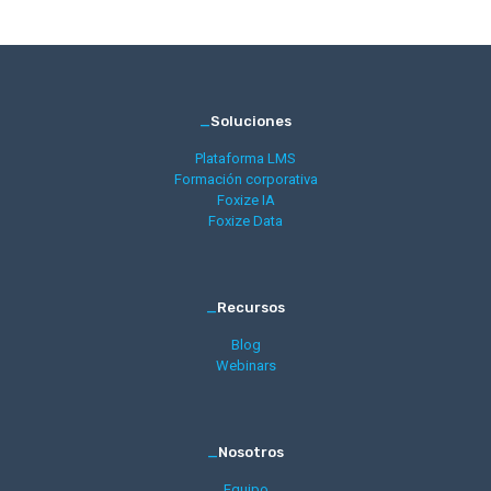
_
Soluciones
Plataforma LMS
Formación corporativa
Foxize IA
Foxize Data
_
Recursos
Blog
Webinars
_
Nosotros
Equipo