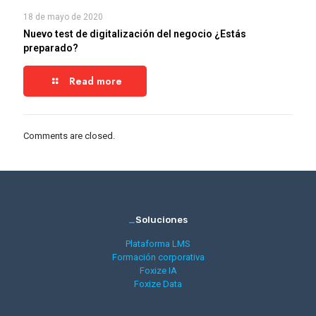
18 de mayo de 2020
Nuevo test de digitalización del negocio ¿Estás
preparado?
Read more
Comments are closed.
_
Soluciones
Plataforma LMS
Formación corporativa
Foxize IA
Foxize Data