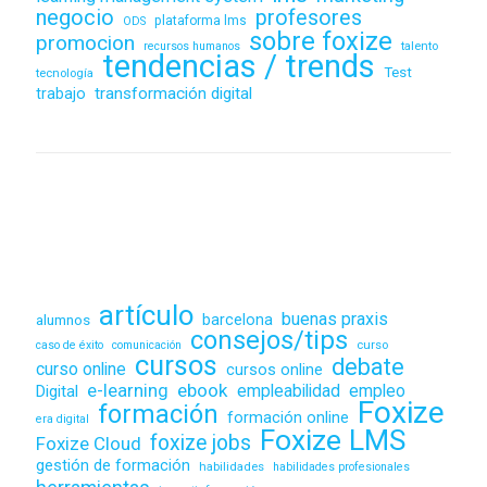
negocio
profesores
plataforma lms
ODS
sobre foxize
promocion
recursos humanos
talento
tendencias / trends
Test
tecnología
transformación digital
trabajo
artículo
buenas praxis
alumnos
barcelona
consejos/tips
caso de éxito
comunicación
curso
cursos
debate
curso online
cursos online
ebook
e-learning
empleabilidad
empleo
Digital
Foxize
formación
formación online
era digital
Foxize LMS
foxize jobs
Foxize Cloud
gestión de formación
habilidades
habilidades profesionales