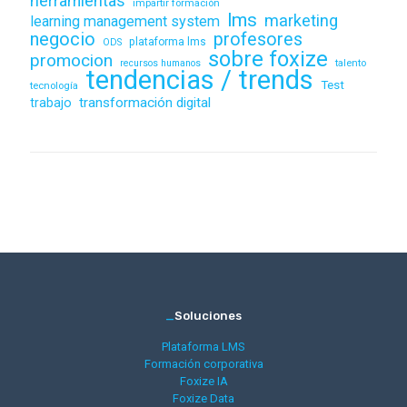
herramientas
impartir formación
lms
marketing
learning management system
negocio
profesores
plataforma lms
ODS
sobre foxize
promocion
recursos humanos
talento
tendencias / trends
Test
tecnología
transformación digital
trabajo
_
Soluciones
Plataforma LMS
Formación corporativa
Foxize IA
Foxize Data