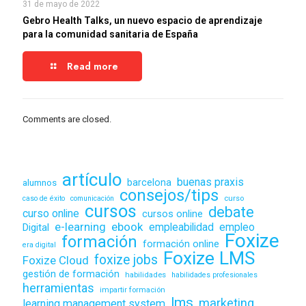
31 de mayo de 2022
Gebro Health Talks, un nuevo espacio de aprendizaje
para la comunidad sanitaria de España
Read more
Comments are closed.
artículo
buenas praxis
alumnos
barcelona
consejos/tips
caso de éxito
comunicación
curso
cursos
debate
curso online
cursos online
ebook
e-learning
empleabilidad
empleo
Digital
Foxize
formación
formación online
era digital
Foxize LMS
foxize jobs
Foxize Cloud
gestión de formación
habilidades
habilidades profesionales
herramientas
impartir formación
lms
marketing
learning management system